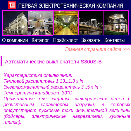
Главная страница сайта >>>
Автоматические выключатели S800S-B
Характеристика отключения:
Тепловой расцепитель 1.13...1.3 x In
Электромагнитный расцепитель 3...5 x In ~
Температура калибровки 30°С
Применяется для защиты электрических цепей с
резистивным характером нагрузки, в которых
отсутствуют пусковые токи значительной величины
(бойлеры, электрические нагреватели, кухонные
плиты).