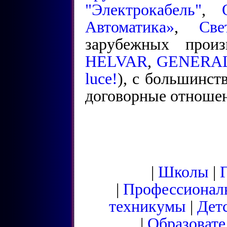
"Электрокабель"
,
Автоматика»
,
Све
зарубежных произ
HELVAR
,
GENERAL
luce!
), с большинст
договорные отношен
|
Школы
|
|
Профессионал
техникумы
|
Дет
|
Образовате