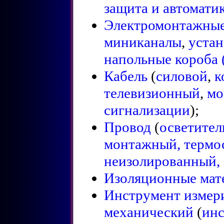
защита и автомати
Электромонтажные
миниканалы
,
устан
напольные короба 
Кабель
(
силовой
,
к
телевизионный
,
мо
сигнализации
);
Провод
(
осветите
монтажный,
термо
неизолированный,
Изоляционные мат
Инструмент измер
механический
(
инс