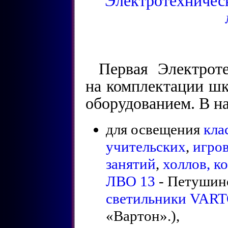
Электротехничес
Первая Электроте
на комплектации ш
оборудованием. В н
для освещения
кла
учительских
,
игро
занятий
,
холлов, к
ЛВО 13
- Петушинс
светильники VAR
«Вартон».),