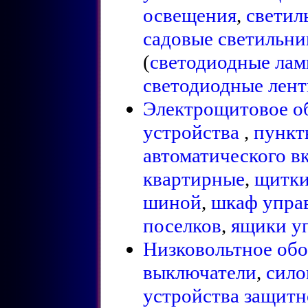
освещения
,
светил
садовые светильн
(
светодиодные ла
светодиодные лен
Электрощитовое о
устройства
,
пункт
автоматического в
квартирные
,
щитки
шиной
,
шкаф упра
поселков
,
ящики у
Низковольтное об
выключатели
,
сило
устройства защитн