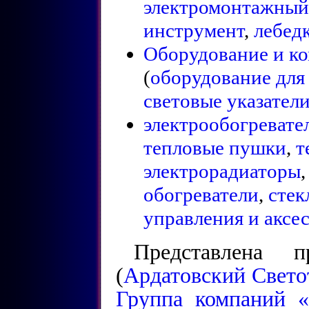
электромонтажный
инструмент
,
лебедк
Оборудование и ко
(
оборудование дл
световые указател
электрообогреват
тепловые пушки
,
т
электрорадиаторы
обогреватели
,
стек
управления и аксе
Представлена п
(
Ардатовский Свето
Группа компаний «