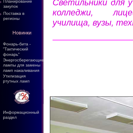
Светильники для у
Планирование
закупок
колледжи, лицеи
Поставка в
регионы
училища, вузы, тех
Новинки
Фонарь-бита -
"Тактический
фонарь"
Энергосберегающие
лампы для замены
ламп накаливания
Утилизация
ртутных ламп
Информационный
раздел