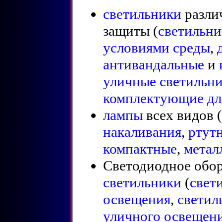
светильники
разли
защиты (
светильни
условиями среды
,
антивандальные
и
уличные светильн
комплектующие дл
лампы
всех видов (
накаливания
,
ртут
компактные
,
метал
Светодиодное обо
светильники
(
свет
освещения
,
светил
уличного освещен