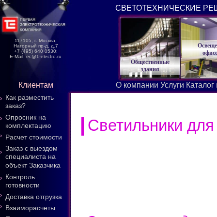
СВЕТОТЕХНИЧЕСКИЕ РЕ
117105, г. Москва,
Освеще
Нагорный пр-д, д.7
+7 (495) 640 0530;
офис
E-Mail: ec@1-electro.ru
Общественные
здания
Клиентам
О компании
Услуги
Каталог
Как разместить
заказ?
Опросник на
Светильники для
комплектацию
Расчет стоимости
Заказ с выездом
специалиста на
объект Заказчика
Контроль
готовности
Доставка отгрузка
Взаиморасчеты