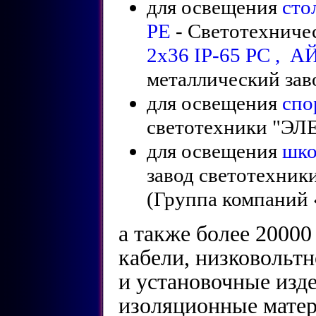
для освещения
сто
РЕ
- Светотехниче
2х36 IP-65 PC , А
металлический заво
для освещения
спо
светотехники "ЭЛ
для освещения
шко
завод светотехни
(Группа компаний 
а также более 20000
кабели, низковольт
и установочные изде
изоляционные матер