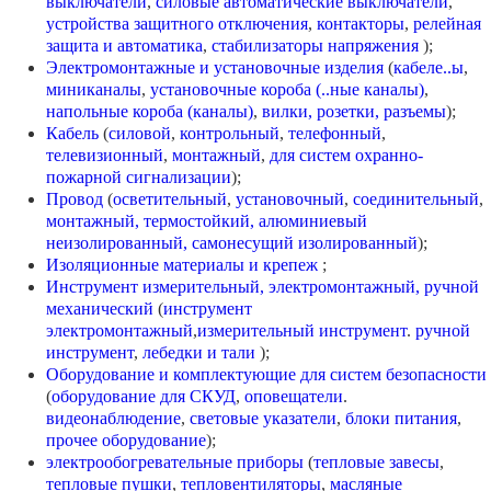
выключатели
,
силовые автоматические выключатели
,
устройства защитного отключения
,
контакторы
,
релейная
защита и автоматика
,
стабилизаторы напряжения
);
Электромонтажные и установочные изделия
(
кабеле..ы
,
миниканалы
,
установочные короба (..ные каналы)
,
напольные короба (каналы)
,
вилки, розетки, разъемы
);
Кабель
(
силовой
,
контрольный
,
телефонный
,
телевизионный
,
монтажный
,
для систем охранно-
пожарной сигнализации
);
Провод
(
осветительный
,
установочный
,
соединительный
,
монтажный,
термостойкий,
алюминиевый
неизолированный,
самонесущий изолированный
);
Изоляционные материалы и крепеж
;
Инструмент измерительный, электромонтажный, ручной
механический
(
инструмент
электромонтажный
,
измерительный инструмент
.
ручной
инструмент
,
лебедки и тали
);
Оборудование и комплектующие для систем безопасности
(
оборудование для СКУД
,
оповещатели
.
видеонаблюдение
,
световые указатели
,
блоки питания
,
прочее оборудование
);
электрообогревательные приборы
(
тепловые завесы
,
тепловые пушки
,
тепловентиляторы
,
масляные