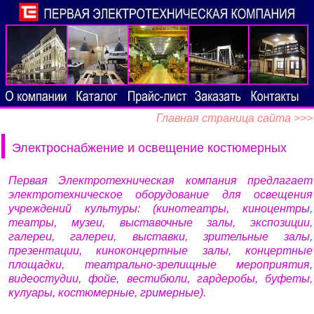
Главная страница сайта >>>
Электроснабжение и освещение костюмерных
Первая Электротехническая компания предлагает
электротехническое оборудование для освещения
учреждений культуры: (кинотеатры, киноцентры,
театры, музеи, выставочные залы, экспозиции,
галереи, галереи, выставки, зрительные залы,
презентации, киноконцертные залы, концертные
площадки, театрально-зрелищные мероприятия,
видеостудии, фойе, вестибюли, гардеробы, буфеты,
кулуары, костюмерные, гримерные).