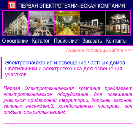
Главная страница сайта >>>
Электроснабжение и освещение частных домов
.
Светильники и электротехника для освещения
участков
Первая Электротехническая компания предлагает
электротехническое оборудование для освещения
участков: придворовой территории, дорожек, газонов,
зеленых насаждений, хозяйственных построек, зон
отдыха, открытых веранд.