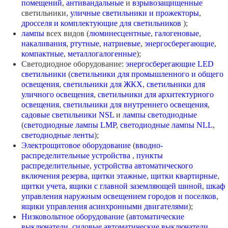
помещений
,
антивандальные
и
взрывозащищенные
светильники,
уличные светильники и прожекторы
,
дросселя и комплектующие для светильников
);
лампы
всех видов (
люминесцентные
,
галогеновые
,
накаливания
,
ртутные
,
натриевые
,
энергосберегающие
,
компактные
,
металлогалогенные
);
Светодиодное оборудование:
энергосберегающие LED
светильники
(
светильники для промышленного и общего
освещения
,
светильники для ЖКХ
,
светильники для
уличного освещения
,
светильники для архитектурного
освещения
,
светильники для внутреннего освещения
,
садовые светильники NSL
и
лампы светодиодные
(
светодиодные лампы LMP
,
светодиодные лампы NLL
,
светодиодные ленты
);
Электрощитовое оборудование
(
вводно-
распределительные устройства
,
пункты
распределительные
,
устройства автоматического
включения резерва
,
щитки этажные
,
щитки квартирные
,
щитки учета
,
ящики с главной заземляющей шиной
,
шкаф
управления наружным освещением городов и поселков
,
ящики управления асинхронными двигателями
);
Низковольтное оборудование
(
автоматические
выключатели
,
силовые автоматические выключатели
,