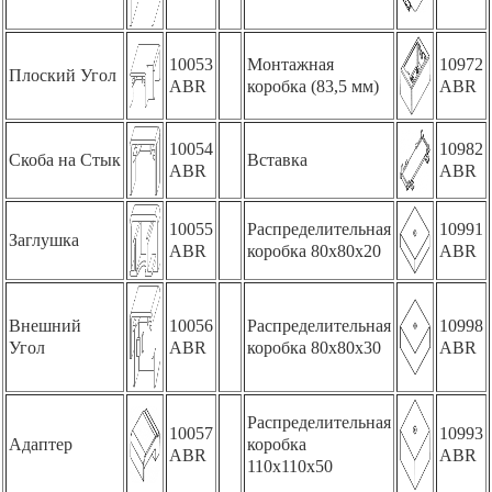
10053
Монтажная
10972
Плоский Угол
ABR
коробка (83,5 мм)
ABR
10054
10982
Скоба на Стык
Вставка
ABR
ABR
10055
Распределительная
10991
Заглушка
ABR
коробка 80x80x20
ABR
Внешний
10056
Распределительная
10998
Угол
ABR
коробка 80x80x30
ABR
Распределительная
10057
10993
Адаптер
коробка
ABR
ABR
110x110x50