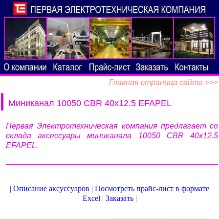
Главная страница сайта >>>
Миниканал 10050 CBR 40x12.5 EFAPEL
Первая Электротехническая компания предлагает со
склада аксессуары миниканала 10050 CBR 40x12.5
EFAPEL.
|
Описание аксуссуаров
|
Посмотреть прайс-лист в формате
Excel
|
Заказать
|