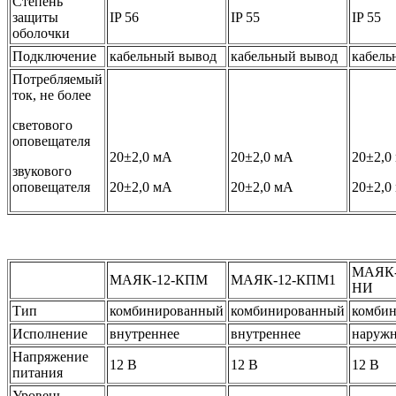
Степень
защиты
IP 56
IP 55
IP 55
оболочки
Подключение
кабельный вывод
кабельный вывод
кабель
Потребляемый
ток, не более
светового
оповещателя
20±2,0 мА
20±2,0 мА
20±2,0
звукового
оповещателя
20±2,0 мА
20±2,0 мА
20±2,0
МАЯК-
МАЯК-12-КПМ
МАЯК-12-КПМ1
НИ
Тип
комбинированный
комбинированный
комби
Исполнение
внутреннее
внутреннее
наруж
Напряжение
12 В
12 В
12 В
питания
Уровень