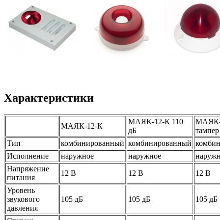
Характеристики
МАЯК-12-К 110
МАЯК-
МАЯК-12-К
дБ
тампер
Тип
комбинированный
комбинированный
комби
Исполнение
наружное
наружное
наруж
Напряжение
12 В
12 В
12 В
питания
Уровень
звукового
105 дБ
105 дБ
105 дБ
давления