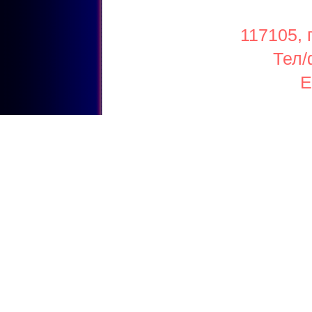
117105, 
Тел/
E