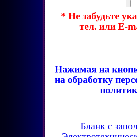
* Не забудьте ук
тел. или E-m
Нажимая на кнопк
на обработку перс
политик
Бланк с зап
Электротехничес