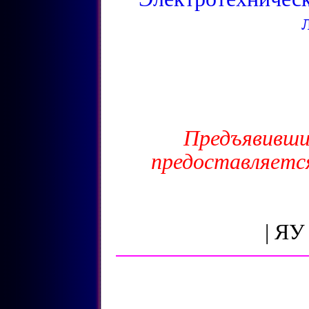
Предъявивши
предоставляетс
| ЯУ