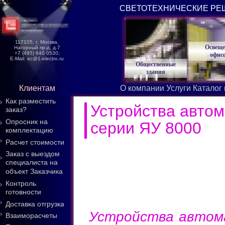
СВЕТОТЕХНИЧЕСКИЕ РЕ
117105, г. Москва,
Освеще
Нагорный пр-д, д.7
+7 (495) 640 0530;
офис
E-Mail: ec@1-electro.ru
Общественные
здания
Клиентам
О компании
Услуги
Каталог
Как разместить
Устройства автом
заказ?
Опросник на
серии ЯУ 8000
комплектацию
Расчет стоимости
Заказ с выездом
специалиста на
объект Заказчика
Контроль
готовности
Доставка отгрузка
Устройства автома
Взаиморасчеты