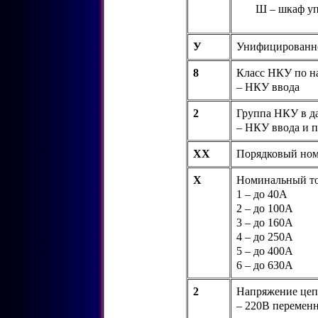
Ш – шкаф у
У
Унифицированн
8
Класс НКУ по н
– НКУ ввода
2
Группа НКУ в да
– НКУ ввода и п
ХХ
Порядковый ном
Х
Номинальный то
1 – до 40А
2 – до 100А
3 – до 160А
4 – до 250А
5 – до 400А
6 – до 630А
2
Напряжение цеп
– 220В переменн