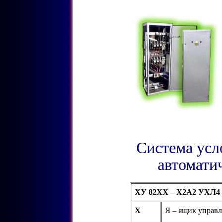
Система усл
автомати
ХУ 82ХХ – Х2А2 УХЛ4
Х
Я – ящик управ