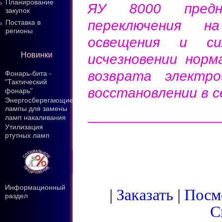
Планирование
ЯУ 8000 предна
закупок
переключения н
Поставка в
регионы
освещения и сил
Новинки
исчезновении норм
возврата электр
Фонарь-бита -
"Тактический
восстановлении в 
фонарь"
Энергосберегающие
лампы для замены
ламп накаливания
Утилизация
ртутных ламп
Информационный
|
Заказать
|
Посмо
раздел
С