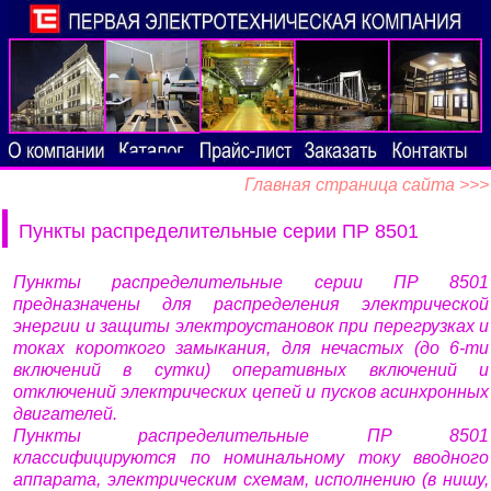
Главная страница сайта >>>
Пункты распределительные серии ПР 8501
Пункты распределительные серии ПР 8501
предназначены для распределения электрической
энергии и защиты электроустановок при перегрузках и
токах короткого замыкания, для нечастых (до 6-ти
включений в сутки) оперативных включений и
отключений электрических цепей и пусков асинхронных
двигателей.
Пункты распределительные ПР 8501
классифицируются по номинальному току вводного
аппарата, электрическим схемам, исполнению (в нишу,