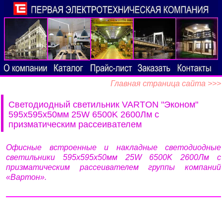
Главная страница сайта >>>
Светодиодный светильник VARTON "Эконом"
595х595х50мм 25W 6500K 2600Лм c
призматическим рассеивателем
Офисные встроенные и накладные светодиодные
светильники 595х595х50мм 25W 6500K 2600Лм c
призматическим рассеивателем группы компаний
«Вартон».