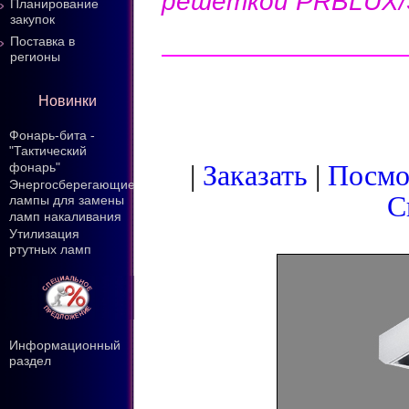
решеткой PRBLUX/S 
Планирование
закупок
Поставка в
регионы
Новинки
Фонарь-бита -
"Тактический
|
Заказать
|
Посмот
фонарь"
Энергосберегающие
С
лампы для замены
ламп накаливания
Утилизация
ртутных ламп
Информационный
раздел