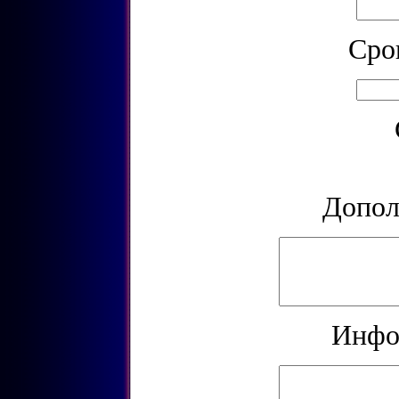
Cро
Допол
Инфо