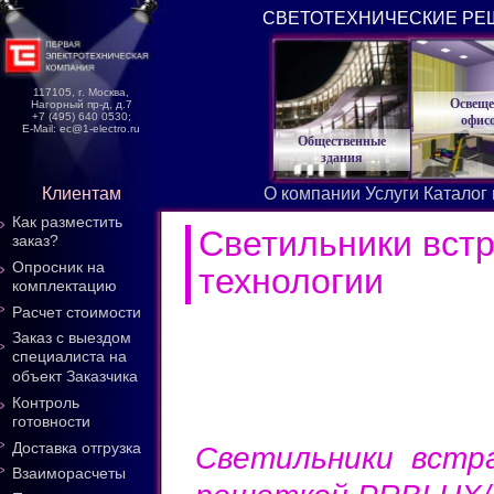
СВЕТОТЕХНИЧЕСКИЕ РЕ
117105, г. Москва,
Освеще
Нагорный пр-д, д.7
+7 (495) 640 0530;
офис
E-Mail: ec@1-electro.ru
Общественные
здания
Клиентам
О компании
Услуги
Каталог
Как разместить
Светильники вст
заказ?
Опросник на
технологии
комплектацию
Расчет стоимости
Заказ с выездом
специалиста на
объект Заказчика
Контроль
готовности
Доставка отгрузка
Светильники встр
Взаиморасчеты