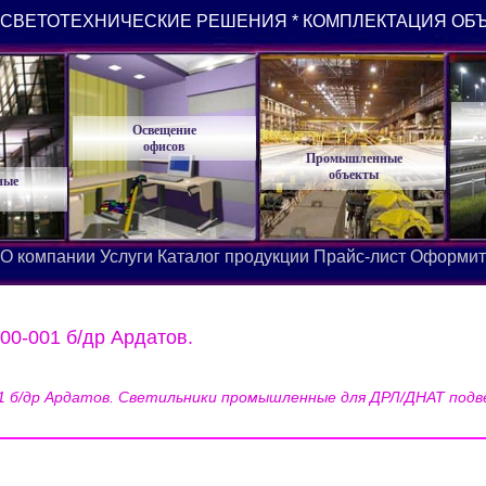
СВЕТОТЕХНИЧЕСКИЕ РЕШЕНИЯ * КОМПЛЕКТАЦИЯ ОБ
Освещение
офисов
Промышленные
объекты
ные
О компании
Услуги
Каталог продукции
Прайс-лист
Оформит
00-001 б/др Ардатов.
1 б/др Ардатов. Светильники промышленные для ДРЛ/ДНАТ подв