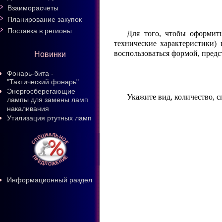
Взаиморасчеты
Планирование закупок
Поставка в регионы
Для того, чтобы оформить
технические характеристики)
воспользоваться формой, пред
Новинки
Фонарь-бита -
"Тактический фонарь"
Энергосберегающие
Укажите вид, количество, 
лампы для замены ламп
накаливания
Утилизация ртутных ламп
Информационный раздел