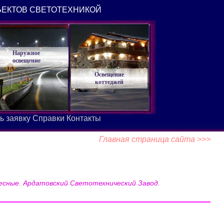
ЪЕКТОВ СВЕТОТЕХНИКОЙ
Наружное
освещение
Освещение
коттеджей
ь заявку
Справки
Контакты
Главная страница сайта >>>
есные. Ардатовский Светотехнический Завод.