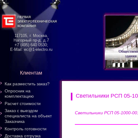
117105, г. Москва,
Нагорный пр-д, д.7
+7 (495) 640 0530;
E-Mail: ec@1-electro.ru
Обществен
здания
Клиентам
Как разместить заказ?
Опросник на
Cветильники РСП 05-10
комплектацию
Расчет стоимости
Заказ с выездом
Cветильники РСП 05-1000-00
специалиста на объект
Заказчика
Контроль готовности
Доставка отгрузка