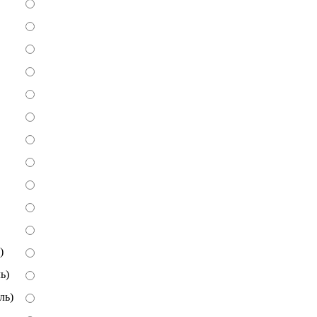
)
ь)
ль)