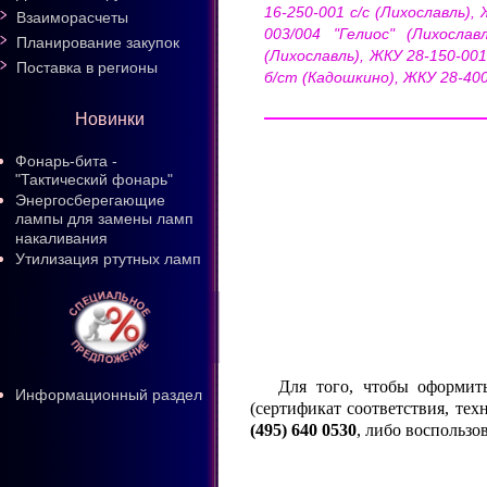
16-250-001 с/с (Лихославль),
Взаиморасчеты
003/004 "Гелиос" (Лихослав
Планирование закупок
(Лихославль), ЖКУ 28-150-001
Поставка в регионы
б/ст (Кадошкино), ЖКУ 28-400
Новинки
Фонарь-бита -
"Тактический фонарь"
Энергосберегающие
лампы для замены ламп
накаливания
Утилизация ртутных ламп
Для того, чтобы оформит
Информационный раздел
(сертификат соответствия, те
(495) 640 0530
, либо воспользо