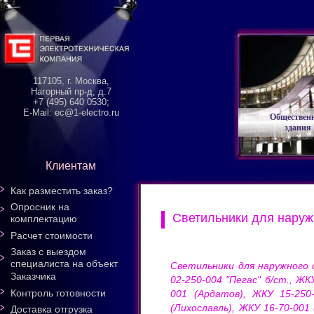
117105, г. Москва,
Нагорный пр-д, д.7
+7 (495) 640 0530;
E-Mail: ec@1-electro.ru
Обществен
здания
Клиентам
Как разместить заказ?
Опросник на
Cветильники для нару
комплектацию
Расчет стоимости
Заказ с выездом
специалиста на объект
Cветильники для наружного о
Заказчика
02-250-004 "Пегас" б/ст., ЖК
Контроль готовности
001 (Ардатов), ЖКУ 15-250-
(Лихославль), ЖКУ 16-70-001 
Доставка отгрузка