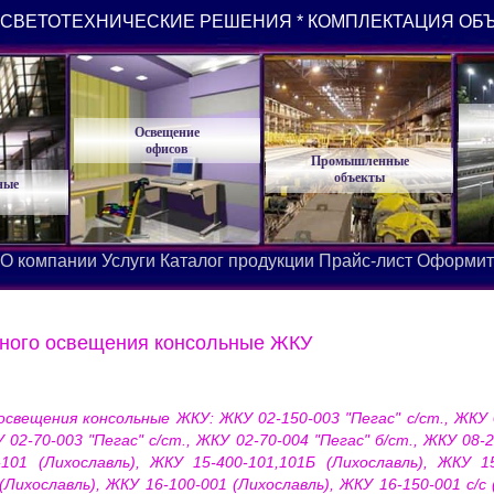
СВЕТОТЕХНИЧЕСКИЕ РЕШЕНИЯ * КОМПЛЕКТАЦИЯ ОБ
Освещение
офисов
Промышленные
объекты
ные
О компании
Услуги
Каталог продукции
Прайс-лист
Оформит
жного освещения консольные ЖКУ
свещения консольные ЖКУ: ЖКУ 02-150-003 "Пегас" с/ст., ЖКУ 02
У 02-70-003 "Пегас" с/ст., ЖКУ 02-70-004 "Пегас" б/ст., ЖКУ 08
101 (Лихославль), ЖКУ 15-400-101,101Б (Лихославль), ЖКУ 15
(Лихославль), ЖКУ 16-100-001 (Лихославль), ЖКУ 16-150-001 с/с