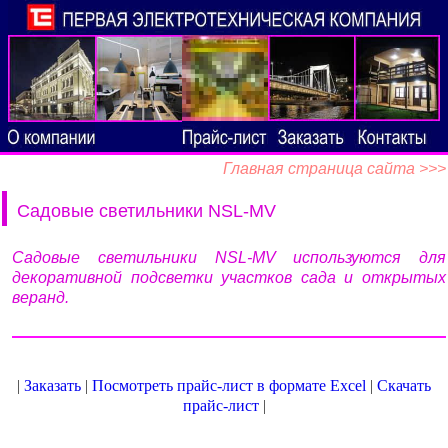
Главная страница сайта >>>
Садовые светильники NSL-MV
Садовые светильники NSL-MV используются для
декоративной подсветки участков сада и открытых
веранд.
|
Заказать
|
Посмотреть прайс-лист в формате Excel
|
Скачать
прайс-лист
|