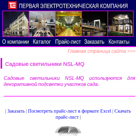
Главная страница сайта >>>
Садовые светильники NSL-MQ
Садовые светильники NSL-MQ используются для
декоративной подсветки участков сада.
|
Заказать
|
Посмотреть прайс-лист в формате Excel
|
Скачать
прайс-лист
|