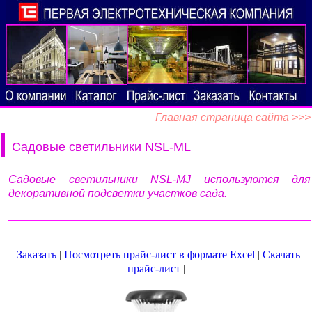
Главная страница сайта >>>
Садовые светильники NSL-ML
Садовые светильники NSL-MJ используются для
декоративной подсветки участков сада.
|
Заказать
|
Посмотреть прайс-лист в формате Excel
|
Скачать
прайс-лист
|