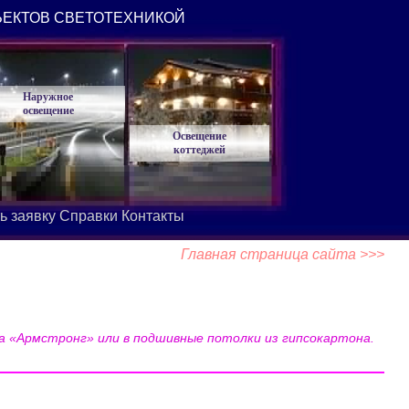
ЪЕКТОВ СВЕТОТЕХНИКОЙ
Наружное
освещение
Освещение
коттеджей
ь заявку
Справки
Контакты
Главная страница сайта >>>
а «Армстронг» или в подшивные потолки из гипсокартона.