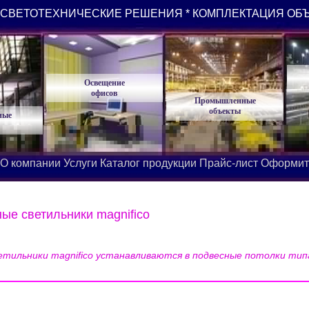
СВЕТОТЕХНИЧЕСКИЕ РЕШЕНИЯ * КОМПЛЕКТАЦИЯ ОБ
Освещение
офисов
Промышленные
объекты
ные
О компании
Услуги
Каталог продукции
Прайс-лист
Оформит
е светильники magnifico
тильники magnifico устанавливаются в подвесные потолки тип