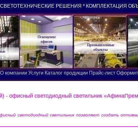
СВЕТОТЕХНИЧЕСКИЕ РЕШЕНИЯ * КОМПЛЕКТАЦИЯ ОБ
Освещение
офисов
Промышленные
объекты
ные
О компании
Услуги
Каталог продукции
Прайс-лист
Оформит
й) - офисный светодиодный светильник «АфинаПре
 офисный светодиодный светильник позволяют создать оптима