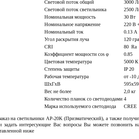
Световой поток
общий
3000 
Световой поток светильника
2500 
Номинальная мощность
30 Вт
Номинальное напряжение
220 В 
Номинальный ток
0.13 А
Угол раскрытия луча
120 гр
CRI
80 Ra
Коэффициент мощности cos
φ
0.85
Цветовая температура
5000 К
Степень защиты
IP 20
Рабочая температура
от -10 
ШхГхВ
595х5
Вес не более
2,0 кг
Количество планок со светодиодами
4
Марка используемого светодиода
CREE
заказ на светильники AP-20K (Призматический), а также получ
 и задать интересующие Вас вопросы Вы можете позвонить н
ставленной ниже