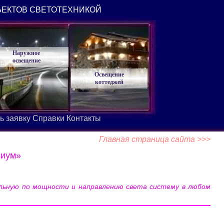
ЪЕКТОВ СВЕТОТЕХНИКОЙ
Наружное
освещение
Освещение
коттеджей
ь заявку
Справки
Контакты
Главная страница сайта >>>
миум»
льную по мощности и направлению света систему в любом