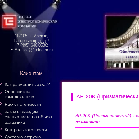
117105, г. Москва,
Нагорный пр-д, д.7
+7 (495) 640 0530;
E-Mail: ec@1-electro.ru
Обществен
здания
Клиентам
Как разместить заказ?
Опросник на
AP-20K (Призматически
комплектацию
Расчет стоимости
Заказ с выездом
AP-20K (Призматический) -
специалиста на объект
помещении..
Заказчика
Контроль готовности
Доставка отгрузка