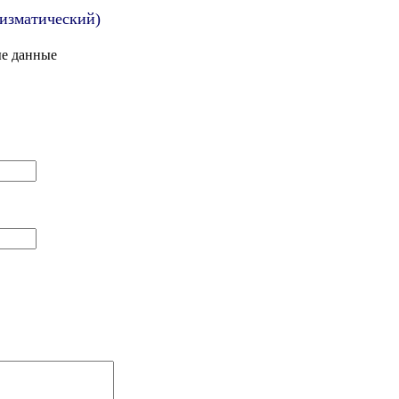
ризматический)
ые данные