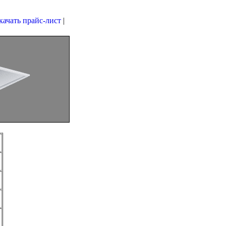
качать прайс-лист
|