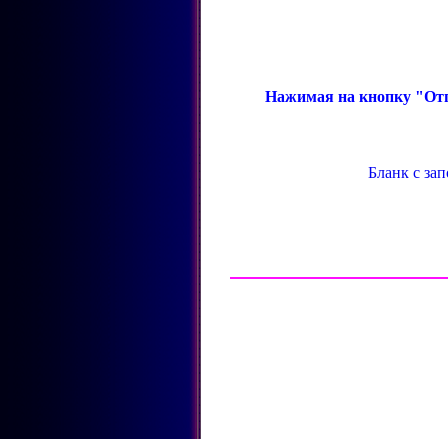
Нажимая на кнопку "Отп
Бланк с за