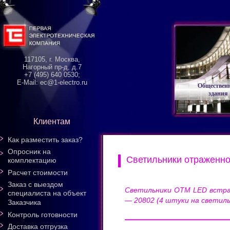
117105, г. Москва,
Нагорный пр-д, д.7
+7 (495) 640 0530;
E-Mail: ec@1-electro.ru
Обществен
здания
Клиентам
Как разместить заказ?
Опросник на
Светильники отраженно
комплектацию
Расчет стоимости
Заказ с выездом
Cветильники OTM LED встраи
специалиста на объект
— 20802 (4 штуки на светиль
Заказчика
Контроль готовности
Доставка отгрузка