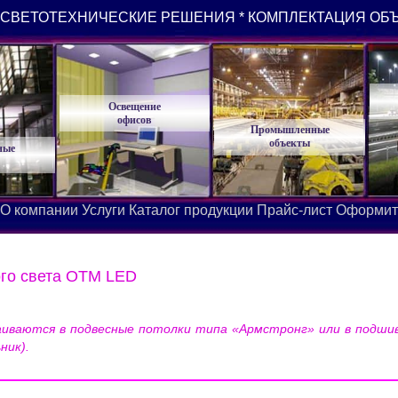
СВЕТОТЕХНИЧЕСКИЕ РЕШЕНИЯ * КОМПЛЕКТАЦИЯ ОБ
Освещение
офисов
Промышленные
объекты
ные
О компании
Услуги
Каталог продукции
Прайс-лист
Оформит
го света OTM LED
ваются в подвесные потолки типа «Армстронг» или в подшивн
ник).