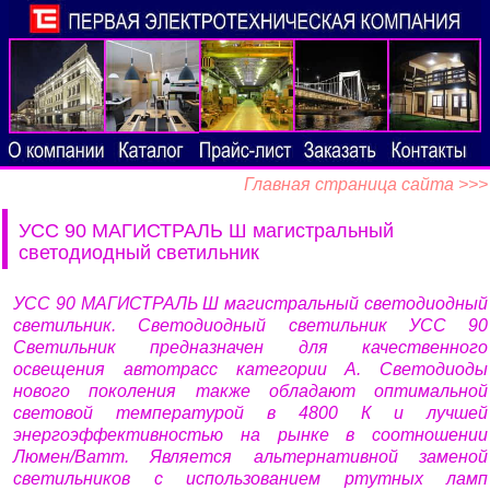
Главная страница сайта >>>
УСС 90 МАГИСТРАЛЬ Ш магистральный
светодиодный светильник
УСС 90 МАГИСТРАЛЬ Ш магистральный светодиодный
светильник. Светодиодный светильник УСС 90
Светильник предназначен для качественного
освещения автотрасс категории А. Светодиоды
нового поколения также обладают оптимальной
световой температурой в 4800 К и лучшей
энергоэффективностью на рынке в соотношении
Люмен/Ватт. Является альтернативной заменой
светильников с использованием ртутных ламп