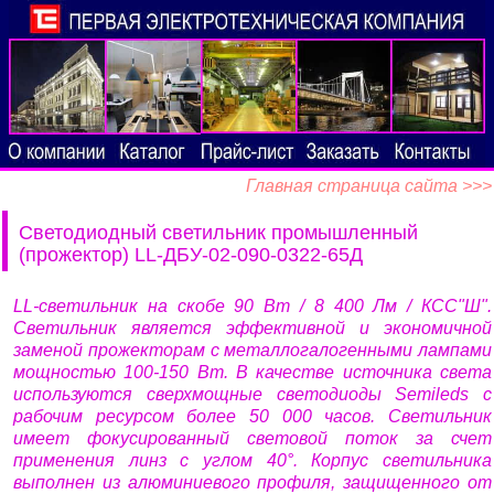
Главная страница сайта >>>
Светодиодный светильник промышленный
(прожектор) LL-ДБУ-02-090-0322-65Д
LL-светильник на скобе 90 Вт / 8 400 Лм / КСС"Ш".
Светильник является эффективной и экономичной
заменой прожекторам с металлогалогенными лампами
мощностью 100-150 Вт. В качестве источника света
используются сверхмощные светодиоды Semileds с
рабочим ресурсом более 50 000 часов. Светильник
имеет фокусированный световой поток за счет
применения линз с углом 40°. Корпус светильника
выполнен из алюминиевого профиля, защищенного от