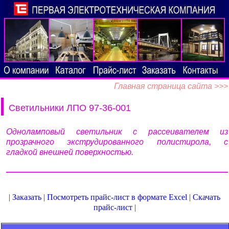
Главная страница сайта >>>
Светильники ЛПО 97-36-001
Одноламповый светильник с рассеивателем из
прозрачного экструдированного полистирола, с
гладкой внешней поверхностью.
|
Заказать
|
Посмотреть прайс-лист в формате Excel
|
Скачать
прайс-лист
|