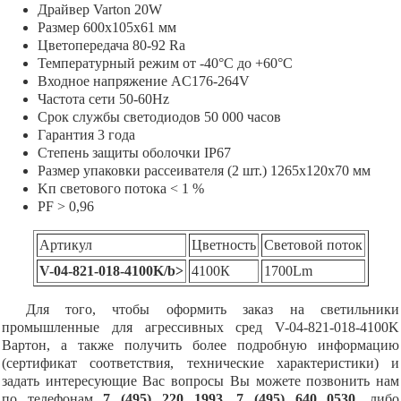
Драйвер Varton 20W
Размер 600х105х61 мм
Цветопередача 80-92 Ra
Температурный режим от -40°С до +60°С
Входное напряжение AC176-264V
Частота сети 50-60Hz
Срок службы светодиодов 50 000 часов
Гарантия 3 года
Степень защиты оболочки IP67
Размер упаковки рассеивателя (2 шт.) 1265х120х70 мм
Kп светового потока < 1 %
PF > 0,96
Артикул
Цветность
Световой поток
V-04-821-018-4100K/b>
4100К
1700Lm
Для того, чтобы оформить заказ на светильники
промышленные для агрессивных сред V-04-821-018-4100K
Вартон, а также получить более подробную информацию
(сертификат соответствия, технические характеристики) и
задать интересующие Вас вопросы Вы можете позвонить нам
по телефонам
7 (495) 220 1993, 7 (495) 640 0530
, либо