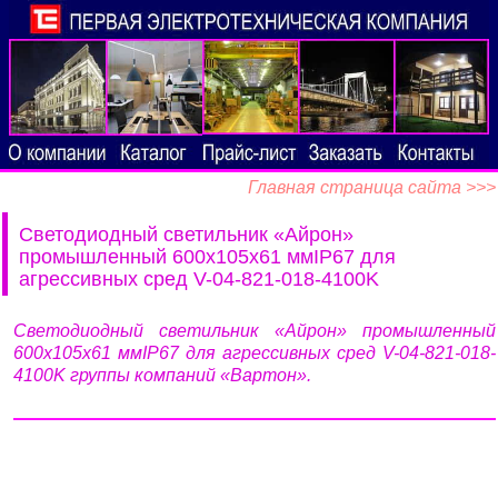
Главная страница сайта >>>
Светодиодный светильник «Айрон»
промышленный 600х105х61 ммIP67 для
агрессивных сред V-04-821-018-4100K
Светодиодный светильник «Айрон» промышленный
600х105х61 ммIP67 для агрессивных сред V-04-821-018-
4100K группы компаний «Вартон».