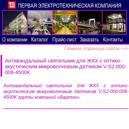
Главная страница сайта >>>
Антивандальный светильник для ЖКХ c оптико-
акустическим микроволновым датчиком V-S2-000-
008-4500K
Антивандальный светильник для ЖКХ c оптико-
акустическим микроволновым датчиком V-S2-000-008-
4500K группы компаний «Вартон».