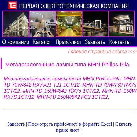
Главная страница сайта >>>
Металогалогенные лампы типа MHN Philips-Pila
Металогалогенные лампы типа MHN Philips-Pila: MHN-
TD 70W/842 RX7s/21 T21 1CT/12, MHN-TD 70W/730 RX7s
1CT/12, MHN-TD 150W/842 RX7s 1CT/12, MHN-TD 150W
RX7S.1CT/12, MHN-TD 250W/842 FC2 1CT/12.
|
Заказать
|
Посмотреть прайс-лист в формате Excel
|
Скачать
прайс-лист
|