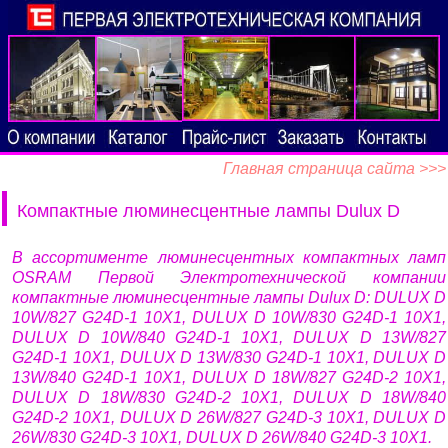
Главная страница сайта >>>
Компактные люминесцентные лампы Dulux D
В ассортименте люминесцентных компактных ламп
OSRAM Первой Электротехнической компании
компактные люминесцентные лампы Dulux D: DULUX D
10W/827 G24D-1 10X1, DULUX D 10W/830 G24D-1 10X1,
DULUX D 10W/840 G24D-1 10X1, DULUX D 13W/827
G24D-1 10X1, DULUX D 13W/830 G24D-1 10X1, DULUX D
13W/840 G24D-1 10X1, DULUX D 18W/827 G24D-2 10X1,
DULUX D 18W/830 G24D-2 10X1, DULUX D 18W/840
G24D-2 10X1, DULUX D 26W/827 G24D-3 10X1, DULUX D
26W/830 G24D-3 10X1, DULUX D 26W/840 G24D-3 10X1.