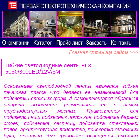
Главная страница сайта >>>
Гибкие светодиодные ленты FLX-
5050/300LED/12V/5M
Основанием светодиодной ленты является гибкая
печатная плата что делает ее незаменимой для
подсветки сложных форм. А самоклеющаяся обратная
сторона позволяет разместить ее в самых
труднодоступных местах. Применяется для
подсветки ниш подвесных потолков, подсветка барных
стоек, подсветка лестниц, подсветка стеклянных
полов, архитектурная подсветка, подсветка объёмных
букв, идеальна для фонового освещения сложных