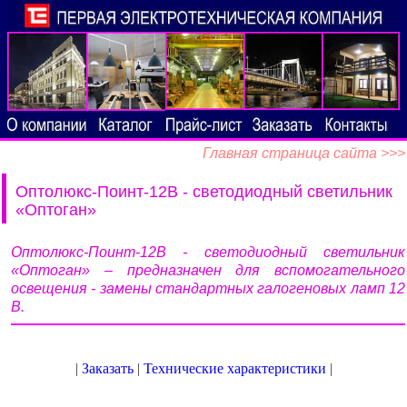
Главная страница сайта >>>
Оптолюкс-Поинт-12В - светодиодный светильник
«Оптоган»
Оптолюкс-Поинт-12В - светодиодный светильник
«Оптоган» – предназначен для вспомогательного
освещения - замены стандартных галогеновых ламп 12
В.
|
Заказать
|
Технические характеристики
|