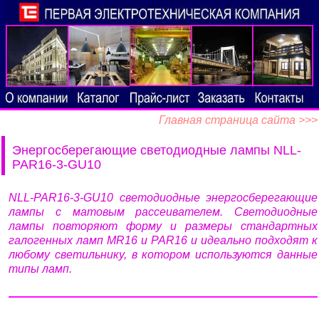
Главная страница сайта >>>
Энергосберегающие светодиодные лампы NLL-
PAR16-3-GU10
NLL-PAR16-3-GU10 светодиодные энергосберегающие
лампы с матовым рассеивателем. Светодиодные
лампы повторяют форму и размеры стандартных
галогенных ламп MR16 и PAR16 и идеально подходят к
любому светильнику, в котором используются данные
типы ламп.