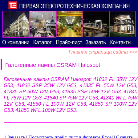
Главная страница сайта >>>
Галогенные лампы OSRAM Halospot
Галогенные лампы OSRAM Halospot: 41832 FL 35W 12V
G53, 41832 SSP 35W 12V G53, 41835 FL 50W 12V G53,
41835 SP 50W 12V G53, 41835 SSP 50W 12V G53, 41840
FL 75W 12V G53, 41840 SP 75W 12V G53, 41840 WFL 75W
12V G53, 41850 FL 100W 12V G53, 41850 SP 100W 12V
G53, 41850 WFL 100W 12V G53.
|
Заказать
|
Посмотреть прайс-лист в формате Excel
|
Скачать