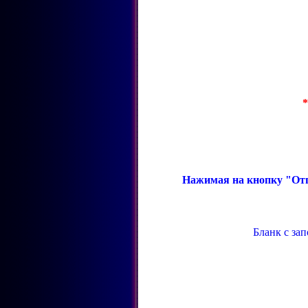
*
Нажимая на кнопку "Отп
Бланк с за