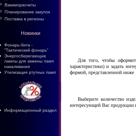
Взаиморасчеты
Планирование закупок
Поставка в регионы
Новинки
Фонарь-бита -
"Тактический фонарь"
Энергосберегающие
Для того, чтобы оформит
лампы для замены ламп
характеристики) и задать ин
накаливания
формой, представленной ниже
Утилизация ртутных ламп
Выберите количество изде
интересующей Вас продукции 
Информационный раздел