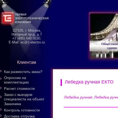
117105, г. Москва,
Нагорный пр-д, д.7
+7 (495) 640 0530;
E-Mail: ec@1-electro.ru
Обществен
здания
Клиентам
Как разместить заказ?
Опросник на
Лебедка ручная ЕКТО
комплектацию
Расчет стоимости
Заказ с выездом
Лебедка ручная: Лебедка ручна
специалиста на объект
Заказчика
Контроль готовности
Доставка отгрузка