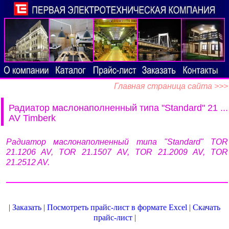
Главная страница сайта >>>
Радиатор маслонаполненный типа "Standard" 21 ...
AV Timberk
Радиатор маслонаполненный типа "Standard" TOR
21.1206 AV, TOR 21.1507 AV, TOR 21.2009 AV, TOR
21.2512 AV.
|
Заказать
|
Посмотреть прайс-лист в формате Excel
|
Скачать
прайс-лист
|