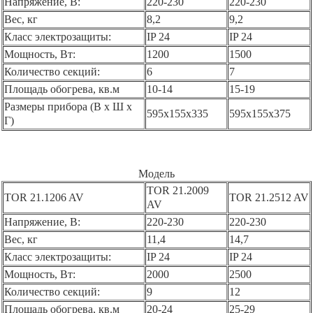
Напряжение, B:
220-230
220-230
Вес, кг
8,2
9,2
Класс электрозащиты:
IP 24
IP 24
Мощность, Вт:
1200
1500
Количество секций:
6
7
Площадь обогрева, кв.м
10-14
15-19
Размеры прибора (В x Ш x
595х155х335
595х155х375
Г)
Модель
TOR 21.2009
TOR 21.1206 AV
TOR 21.2512 AV
AV
Напряжение, B:
220-230
220-230
Вес, кг
11,4
14,7
Класс электрозащиты:
IP 24
IP 24
Мощность, Вт:
2000
2500
Количество секций:
9
12
Площадь обогрева, кв.м
20-24
25-29