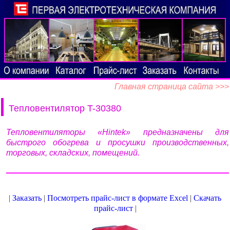
Главная страница сайта >>>
Тепловентилятор T-30380
Тепловентиляторы «Hintek» предназначены для
быстрого обогрева и просушки производственных,
торговых, складских, помещений.
|
Заказать
|
Посмотреть прайс-лист в формате Excel
|
Скачать
прайс-лист
|