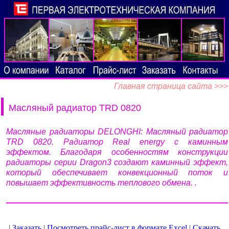
Главная страница сайта >>>
Масляный радиатор TRD 0820
Масляные радиаторы DELONGHI: Масляный радиатор
TRD 0820. Радиатор Real energy с каминным
эффектом. Благодаря особенностям конструкции
радиаторы серии Dragon3 создают каминный эффект,
который обеспечивает конвекционный поток и
повышает эффективность теплового обмена. .
|
Заказать
|
Посмотреть прайс-лист в формате Excel
|
Скачать