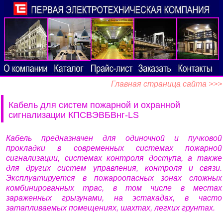
Главная страница сайта >>>
Кабель для систем пожарной и охранной
сигнализации КПСВЭВБВнг-LS
Кабель предназначен для одиночной и пучковой
прокладки в современных системах пожарной
сигнализации, системах контроля доступа, а также
для других систем управления, контроля и связи.
Эксплуатируется в пожароопасных зонах сложных
комбинированных трас, в том числе в местах
зараженных грызунами, на эстакадах, в часто
затапливаемых помещениях, шахтах, легких грунтах.