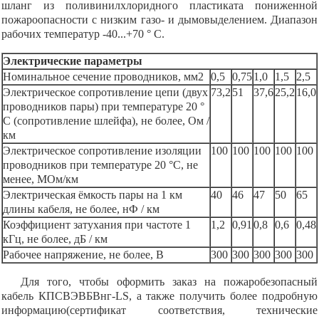
шланг из поливинилхлоридного пластиката пониженной
пожароопасности с низким газо- и дымовыделением. Диапазон
рабочих температур -40...+70 ° С.
Электрические параметры
Номинальное сечение проводников, мм2
0,5
0,75
1,0
1,5
2,5
Электрическое сопротивление цепи (двух
73,2
51
37,6
25,2
16,0
проводников пары) при температуре 20 °
C (сопротивление шлейфа), не более, Ом /
км
Электрическое сопротивление изоляции
100
100
100
100
100
проводников при температуре 20 °C, не
менее, МОм/км
Электрическая ёмкость пары на 1 км
40
46
47
50
65
длины кабеля, не более, нФ / км
Коэффициент затухания при частоте 1
1,2
0,91
0,8
0,6
0,48
кГц, не более, дБ / км
Рабочее напряжение, не более, В
300
300
300
300
300
Для того, чтобы оформить заказ на пожаробезопасный
кабель КПСВЭВБВнг-LS, а также получить более подробную
информацию(сертификат соответствия, технические