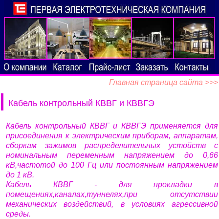
Главная страница сайта >>>
Кабель контрольный КВВГ и КВВГЭ
Кабель контрольный КВВГ и КВВГЭ применяется для
присоединения к электрическим приборам, аппаратам,
сборкам зажимов распределительных устойств с
номинальным переменным напряжением до 0,66
кВ,частотой до 100 Гц или постоянным напряжением
до 1 кВ.
Кабель КВВГ - для прокладки в
помещениях,каналах,туннелях,при отсутствии
механических воздействий, в условиях агрессивной
среды.