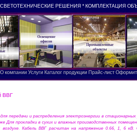
СВЕТОТЕХНИЧЕСКИЕ РЕШЕНИЯ * КОМПЛЕКТАЦИЯ ОБ
Освещение
офисов
Промышленные
объекты
ные
О компании
Услуги
Каталог продукции
Прайс-лист
Оформит
й ВВГ
 для передачи и распределения электроэнергии в стационарных
же Для прокладки в сухих и влажных производственных помещени
воздухе. Кабель ВВГ расчитан на напряжение 0.66, 1, 6 кВ.