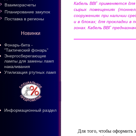
Кабель ВВГ применяется для 
Взаиморасчеты
сырых помещениях (тоннеля
Планирование закупок
сооружениях при наличии сре
Поставка в регионы
и в блоках; для прокладки в
зонах. Кабель ВВГ предназна
Новинки
Фонарь-бита -
"Тактический фонарь"
Энергосберегающие
лампы для замены ламп
накаливания
Утилизация ртутных ламп
Информационный раздел
Для того, чтобы оформить 