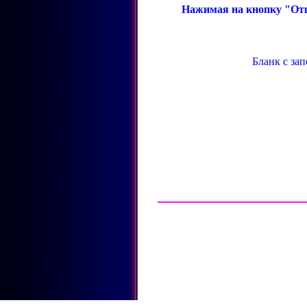
Нажимая на кнопку "Отп
Бланк с за