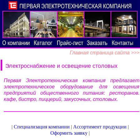
Главная страница сайта >>>
Электроснабжение и освещение столовых
Первая Электротехническая компания предлагает
электротехническое оборудование для освещения
предприятий общественного питания: ресторанов.
кафе, бистро, пиццерий, закусочных, столовых.
|
Специализация компании
|
Ассортимент продукции
|
Оформить заявку
|