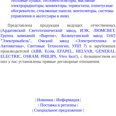
тепловые пушки
,
тепловентиляторы
,
масляные
электрорадиаторы
,
конвекторы
,
термостаты
,
плинтусные
обогреватели
,
стеклянные панели
,
вентиляторы
,
системы
управления и аксессуары к ним
).
Представлена продукция ведущих отчественных
(
Ардатовский Светотехнический завод
,
ИЭК
,
ЛЮМСВЕТ
,
Группа компаний «Вартон»
,
Кольчугинский завод ОАО
"Электрокабель"
,
Омский завод «Электротехника и
Автоматика»
,
Световые Технологии
,
УПП 7
) и зарубежных
производителей (
ABB
,
Ecola
,
EFAPEL
,
HELVAR
,
GENERAL
ELECTRIC
,
OSRAM
,
PHILIPS
,
Vivo luce!
), с большинством из
них у нас установлены прямые договорные отношения.
|
Новинки
|
Информация
|
|
Поставка в регионы
|
|
Специальное предложение
|