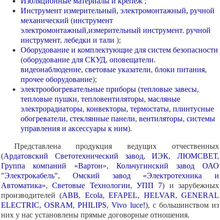
Изоляционные материалы и крепеж
;
Инструмент измерительный, электромонтажный, ручной
механический
(
инструмент
электромонтажный
,
измерительный инструмент
.
ручной
инструмент
,
лебедки и тали
);
Оборудование и комплектующие для систем безопасности
(
оборудование для СКУД
,
оповещатели
.
видеонаблюдение
,
световые указатели
,
блоки питания
,
прочее оборудование
);
электрообогревательные приборы
(
тепловые завесы
,
тепловые пушки
,
тепловентиляторы
,
масляные
электрорадиаторы
,
конвекторы
,
термостаты
,
плинтусные
обогреватели
,
стеклянные панели
,
вентиляторы
,
системы
управления и аксессуары к ним
).
Представлена продукция ведущих отчественных
(
Ардатовский Светотехнический завод
,
ИЭК
,
ЛЮМСВЕТ
,
Группа компаний «Вартон»
,
Кольчугинский завод ОАО
"Электрокабель"
,
Омский завод «Электротехника и
Автоматика»
,
Световые Технологии
,
УПП 7
) и зарубежных
производителей (
ABB
,
Ecola
,
EFAPEL
,
HELVAR
,
GENERAL
ELECTRIC
,
OSRAM
,
PHILIPS
,
Vivo luce!
), с большинством из
них у нас установлены прямые договорные отношения.