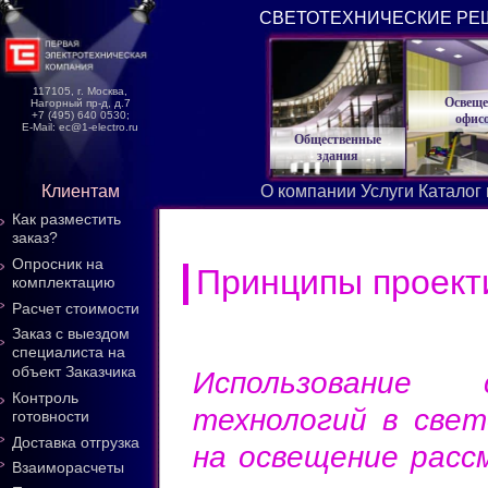
СВЕТОТЕХНИЧЕСКИЕ РЕ
117105, г. Москва,
Освеще
Нагорный пр-д, д.7
+7 (495) 640 0530;
офис
E-Mail: ec@1-electro.ru
Общественные
здания
Клиентам
О компании
Услуги
Каталог
Как разместить
заказ?
Опросник на
Принципы проект
комплектацию
Расчет стоимости
Заказ с выездом
специалиста на
объект Заказчика
Использование 
Контроль
технологий в све
готовности
Доставка отгрузка
на освещение расс
Взаиморасчеты