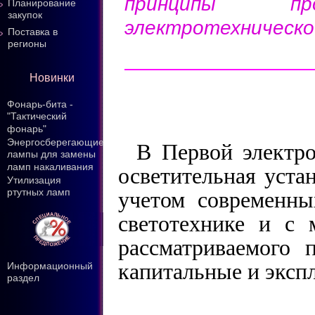
принципы пр
Планирование
закупок
электротехническо
Поставка в
регионы
Новинки
Фонарь-бита -
"Тактический
фонарь"
Энергосберегающие
В Первой электро
лампы для замены
ламп накаливания
осветительная уста
Утилизация
ртутных ламп
учетом современны
светотехнике и с 
рассматриваемого
капитальные и эксп
Информационный
раздел