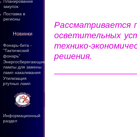
Планирование
закупок
Поставка в
регионы
Рассматривается 
осветительных уст
Новинки
технико-экономи
Фонарь-бита -
"Тактический
решения.
фонарь"
Энергосберегающие
лампы для замены
ламп накаливания
Утилизация
ртутных ламп
Информационный
раздел