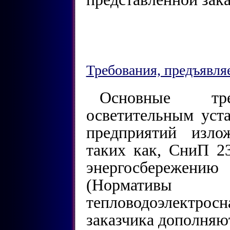
Требования, предъявля
Основные тр
осветительным уст
предприятий изло
таких как, СниП 2
энергосбережен
(Норматив
тепловодоэлектрос
заказчика дополняю