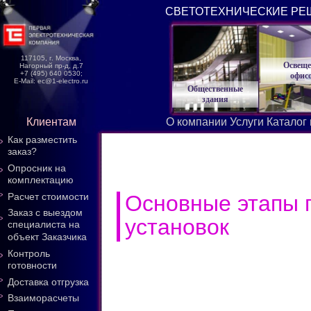
СВЕТОТЕХНИЧЕСКИЕ РЕ
117105, г. Москва,
Освеще
Нагорный пр-д, д.7
+7 (495) 640 0530;
офис
E-Mail: ec@1-electro.ru
Общественные
здания
Клиентам
О компании
Услуги
Каталог
Как разместить
заказ?
Опросник на
комплектацию
Основные этапы 
Расчет стоимости
Заказ с выездом
установок
специалиста на
объект Заказчика
Контроль
готовности
Доставка отгрузка
Взаиморасчеты