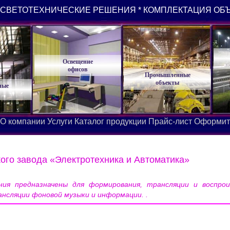
СВЕТОТЕХНИЧЕСКИЕ РЕШЕНИЯ * КОМПЛЕКТАЦИЯ ОБ
Освещение
офисов
Промышленные
объекты
ные
О компании
Услуги
Каталог продукции
Прайс-лист
Оформит
ого завода «Электротехника и Автоматика»
ия предназначены для формирования, трансляции и воспрои
ансляции фоновой музыки и информации. .