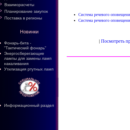
Взаиморасчеты
Планирование закупок
Система речевого оповещен
Поставка в регионы
Система речевого оповеще
Новинки
|
Посмотреть пр
Фонарь-бита -
"Тактический фонарь"
Энергосберегающие
лампы для замены ламп
накаливания
Утилизация ртутных ламп
Информационный раздел