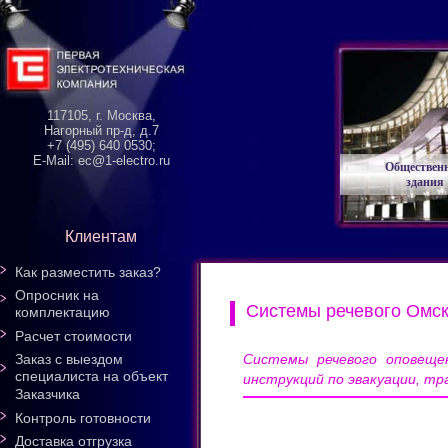
117105, г. Москва,
Нагорный пр-д, д.7
+7 (495) 640 0530;
E-Mail: ec@1-electro.ru
Обществен
здания
Клиентам
Как разместить заказ?
Опросник на
Системы речевого Омск
комплектацию
Расчет стоимости
Системы речевого оповещен
Заказ с выездом
специалиста на объект
инструкций по эвакуации, тр
Заказчика
Контроль готовности
Доставка отгрузка