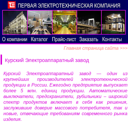
Главная страница сайта >>>
Курский Электроаппаратный завод
Курский Электроаппаратный завод — один из
крупнейших производителей электротехнической
продукции в России. Ежегодно предприятие выпускает
более 5 млн. единиц продукции. Автоматические
выключатели, предохранители, рубильники – широкий
спектр продуктов включает в себя как решения,
заслужившие доверие массового потребителя, так и
новые, отвечающие требованиям современного рынка
изделия.