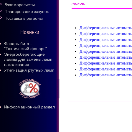
токов.
Взаиморасчеты
Планирование закупок
Поставка в регионы
Дифференциальные автоматы
Новинки
Дифференциальные автоматы
Дифференциальные автоматы
Фонарь-бита -
Дифференциальные автоматы
"Тактический фонарь"
Дифференциальные автоматы
Энергосберегающие
Дифференциальные автоматы
лампы для замены ламп
Дифференциальные автоматы
накаливания
Дифференциальные автоматы
Утилизация ртутных ламп
Дифференциальные автоматы
Информационный раздел