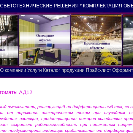
СВЕТОТЕХНИЧЕСКИЕ РЕШЕНИЯ * КОМПЛЕКТАЦИЯ ОБ
Освещение
офисов
Промышленные
объекты
ные
О компании
Услуги
Каталог продукции
Прайс-лист
Оформит
томаты АД12
й выключатель, реагирующий на дифференциальный ток, со вс
а от поражения электрическим током при случайном не
еждениях изоляции; предотвращение пожаров вследствие про
арат сохраняет работоспособность при пониженном напряж
ате предусмотрена индикация срабатывания от дифференциа