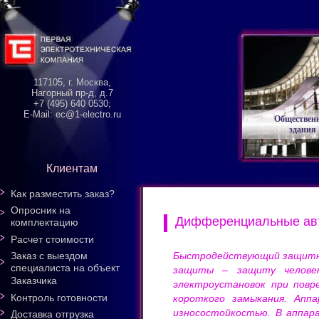
117105, г. Москва,
Нагорный пр-д, д.7
+7 (495) 640 0530;
E-Mail: ec@1-electro.ru
Обществен
здания
Клиентам
Как разместить заказ?
Опросник на
Дифференциальные ав
комплектацию
Расчет стоимости
Быстродействующий защитны
Заказ с выездом
специалиста на объект
защиты – защиту человек
Заказчика
электроустановок при повр
Контроль готовности
короткого замыкания. Апп
износостойкостью. В аппар
Доставка отгрузка