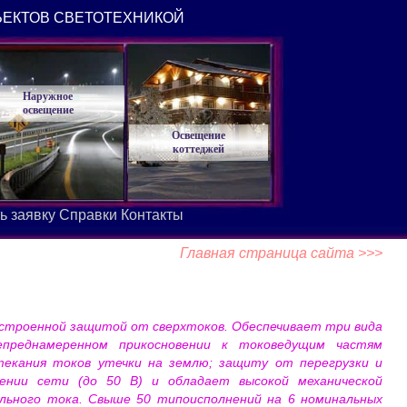
ЪЕКТОВ СВЕТОТЕХНИКОЙ
Наружное
освещение
Освещение
коттеджей
ь заявку
Справки
Контакты
Главная страница сайта >>>
троенной защитой от сверхтоков. Обеспечивает три вида
преднамеренном прикосновении к токоведущим частям
текания токов утечки на землю; защиту от перегрузки и
ении сети (до 50 В) и обладает высокой механической
льного тока. Свыше 50 типоисполнений на 6 номинальных