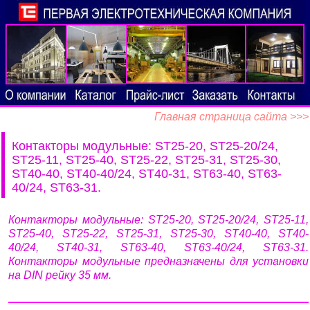
Главная страница сайта >>>
Контакторы модульные: ST25-20, ST25-20/24,
ST25-11, ST25-40, ST25-22, ST25-31, ST25-30,
ST40-40, ST40-40/24, ST40-31, ST63-40, ST63-
40/24, ST63-31.
Контакторы модульные: ST25-20, ST25-20/24, ST25-11,
ST25-40, ST25-22, ST25-31, ST25-30, ST40-40, ST40-
40/24, ST40-31, ST63-40, ST63-40/24, ST63-31.
Контакторы модульные предназначены для установки
на DIN рейку 35 мм.