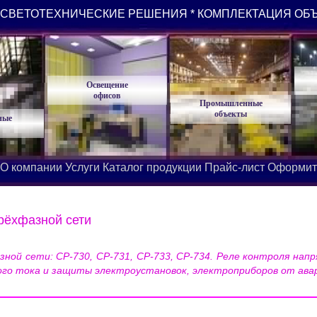
СВЕТОТЕХНИЧЕСКИЕ РЕШЕНИЯ * КОМПЛЕКТАЦИЯ ОБ
Освещение
офисов
Промышленные
объекты
ные
О компании
Услуги
Каталог продукции
Прайс-лист
Оформит
рёхфазной сети
ной сети: CP-730, CP-731, CP-733, CP-734. Реле контроля нап
ого тока и защиты электроустановок, электроприборов от авар