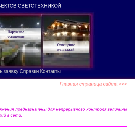
ЪЕКТОВ СВЕТОТЕХНИКОЙ
Наружное
освещение
Освещение
коттеджей
ь заявку
Справки
Контакты
Главная страница сайта >>>
ряжения предназначены для непрерывного контроля величины
ий в сети.