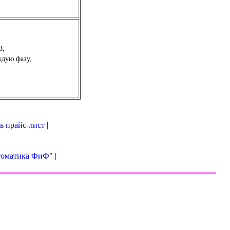
В,
ждую фазу,
ь прайс-лист
|
втоматика ФиФ"
|