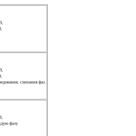
В,
В,
В,
В,
редования, слипания фаз.
В,
ждую фазу