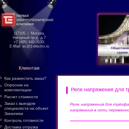
117105, г. Москва,
Нагорный пр-д, д.7
+7 (495) 640 0530;
E-Mail: ec@1-electro.ru
Обществен
здания
Клиентам
Как разместить заказ?
Опросник на
Реле напряжения для т
комплектацию
Расчет стоимости
Заказ с выездом
Реле напряжения для трёхфаз
специалиста на объект
напряжения в сети переменн
Заказчика
Контроль готовности
Доставка отгрузка