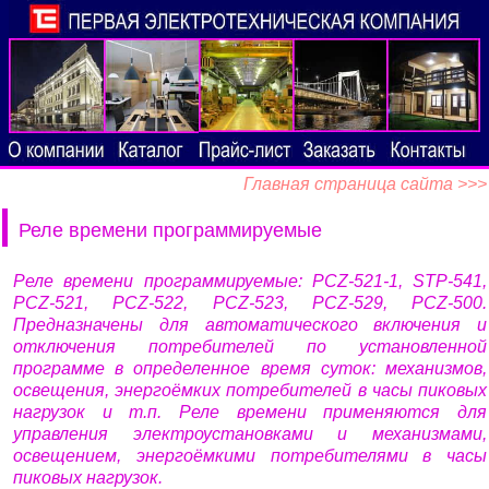
Главная страница сайта >>>
Реле времени программируемые
Реле времени программируемые: PCZ-521-1, STP-541,
PCZ-521, PCZ-522, PCZ-523, PCZ-529, PCZ-500.
Предназначены для автоматического включения и
отключения потребителей по установленной
программе в определенное время суток: механизмов,
освещения, энергоёмких потребителей в часы пиковых
нагрузок и т.п. Реле времени применяются для
управления электроустановками и механизмами,
освещением, энергоёмкими потребителями в часы
пиковых нагрузок.