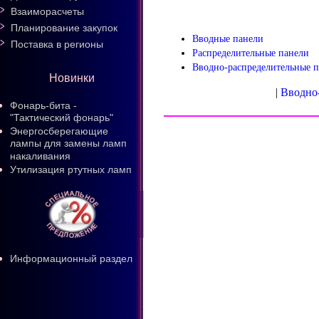
Взаиморасчеты
Планирование закупок
Вводные панели
Поставка в регионы
Распределительные панели
Вводно-распределительные 
Новинки
|
Вводно-
Фонарь-бита -
"Тактический фонарь"
Энергосберегающие
лампы для замены ламп
накаливания
Утилизация ртутных ламп
Информационный раздел