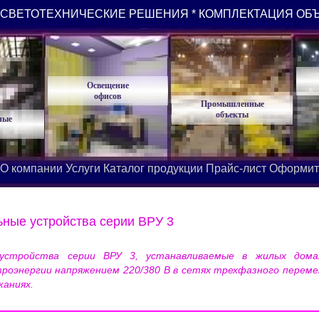
СВЕТОТЕХНИЧЕСКИЕ РЕШЕНИЯ * КОМПЛЕКТАЦИЯ ОБ
Освещение
офисов
Промышленные
объекты
ные
О компании
Услуги
Каталог продукции
Прайс-лист
Оформит
ные устройства серии ВРУ 3
 устройства серии ВРУ 3, устанавливаемые в жилых дома
троэнергии напряжением 220/380 В в сетях трехфазного переме
каниях.