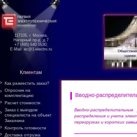
117105, г. Москва,
Нагорный пр-д, д.7
+7 (495) 640 0530;
E-Mail: ec@1-electro.ru
Обществен
здания
Клиентам
Как разместить заказ?
Опросник на
Вводно-распределитель
комплектацию
Расчет стоимости
Вводно-распределительные
Заказ с выездом
специалиста на объект
распределения и учета элек
Заказчика
перегрузках и коротких замы
Контроль готовности
Доставка отгрузка