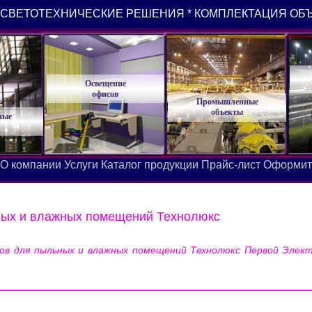
СВЕТОТЕХНИЧЕСКИЕ РЕШЕНИЯ * КОМПЛЕКТАЦИЯ ОБ
Освещение
офисов
Промышленные
объекты
ные
О компании
Услуги
Каталог продукции
Прайс-лист
Оформит
ных и влажных помещений Технолюкс
ов для пыльных и влажных помещений Технолюкс Первой Элект