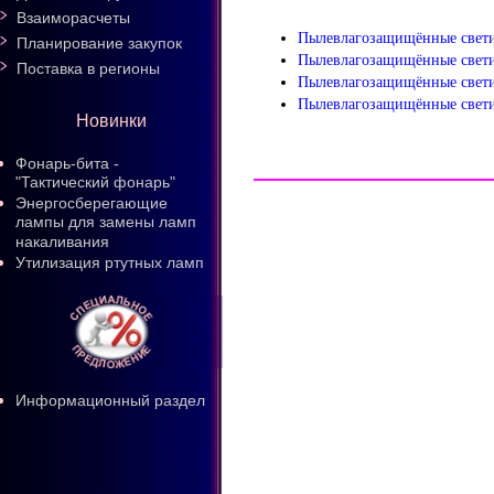
Взаиморасчеты
Пылевлагозащищённые свети
Планирование закупок
Пылевлагозащищённые свети
Поставка в регионы
Пылевлагозащищённые свети
Пылевлагозащищённые свети
Новинки
Фонарь-бита -
"Тактический фонарь"
Энергосберегающие
лампы для замены ламп
накаливания
Утилизация ртутных ламп
Информационный раздел