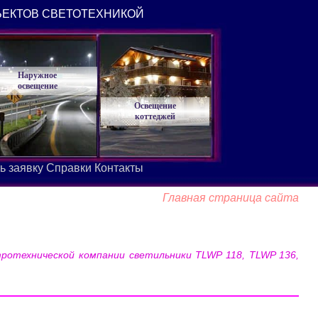
ЪЕКТОВ СВЕТОТЕХНИКОЙ
Наружное
освещение
Освещение
коттеджей
ь заявку
Справки
Контакты
Главная страница сайта
ротехнической компании светильники TLWP 118, TLWP 136,