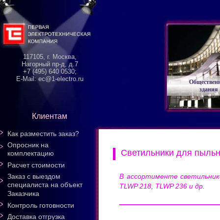
117105, г. Москва,
Нагорный пр-д, д.7
+7 (495) 640 0530;
E-Mail: ec@1-electro.ru
Обществен
здания
Клиентам
Как разместить заказ?
Опросник на
Светильники для пыль
комплектацию
Расчет стоимости
В ассортименте светильник
Заказ с выездом
специалиста на объект
TLWP 218, TLWP 236 и др.
Заказчика
Контроль готовности
Доставка отгрузка