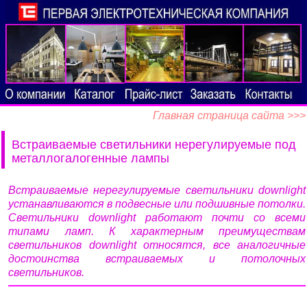
Главная страница сайта >>>
Встраиваемые светильники нерегулируемые под
металлогалогенные лампы
Встраиваемые нерегулируемые светильники downlight
устанавливаются в подвесные или подшивные потолки.
Светильники downlight работают почти со всеми
типами ламп. К характерным преимуществам
светильников downlight относятся, все аналогичные
достоинства встраиваемых и потолочных
светильников.