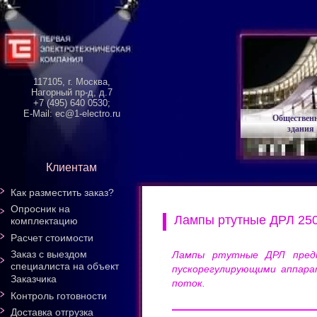
117105, г. Москва,
Нагорный пр-д, д.7
+7 (495) 640 0530;
E-Mail: ec@1-electro.ru
Обществен
здания
Клиентам
Как разместить заказ?
Опросник на
Лампы ртутные ДРЛ 25
комплектацию
Расчет стоимости
Заказ с выездом
Лампы ртутные ДРЛ предна
специалиста на объект
пускорегулирующими аппара
Заказчика
поток.
Контроль готовности
Доставка отгрузка