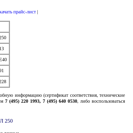
качать прайс-лист
|
250
13
E40
91
228
робную информацию (сертификат соответствия, технические
ам
7 (495) 220 1993, 7 (495) 640 0530
, либо воспользоваться
РЛ 250