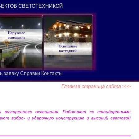
ЪЕКТОВ СВЕТОТЕХНИКОЙ
Наружное
освещение
Освещение
коттеджей
ь заявку
Справки
Контакты
Главная страница сайта >>>
 и внутреннего освещения. Работают со стандартными
еют вибро- и ударочную конструкцию и высокий световой