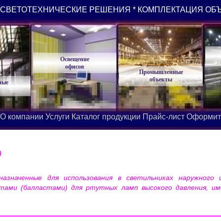
СВЕТОТЕХНИЧЕСКИЕ РЕШЕНИЯ * КОМПЛЕКТАЦИЯ ОБ
Освещение
офисов
Промышленные
объекты
ные
О компании
Услуги
Каталог продукции
Прайс-лист
Оформит
0
значенные для использования в светильниках наружного
тами (балластами) для ртутных ламп высокого давления, им