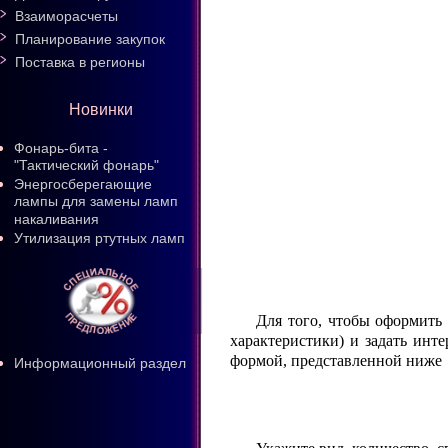
Взаиморасчеты
Планирование закупок
Поставка в регионы
Новинки
Фонарь-бита -
"Тактический фонарь"
Энергосберегающие
лампы для замены ламп
накаливания
Утилизация ртутных ламп
Для того, чтобы оформить
характеристики) и задать ин
формой, представленной ниже
Информационный раздел